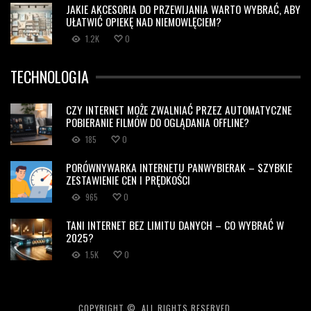
JAKIE AKCESORIA DO PRZEWIJANIA WARTO WYBRAĆ, ABY
UŁATWIĆ OPIEKĘ NAD NIEMOWLĘCIEM?
1.2K
0
TECHNOLOGIA
CZY INTERNET MOŻE ZWALNIAĆ PRZEZ AUTOMATYCZNE
POBIERANIE FILMÓW DO OGLĄDANIA OFFLINE?
185
0
PORÓWNYWARKA INTERNETU PANWYBIERAK – SZYBKIE
ZESTAWIENIE CEN I PRĘDKOŚCI
965
0
TANI INTERNET BEZ LIMITU DANYCH – CO WYBRAĆ W
2025?
1.5K
0
COPYRIGHT ©, ALL RIGHTS RESERVED.