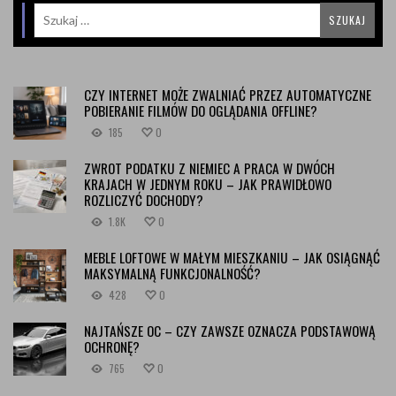
CZY INTERNET MOŻE ZWALNIAĆ PRZEZ AUTOMATYCZNE
POBIERANIE FILMÓW DO OGLĄDANIA OFFLINE?
185
0
ZWROT PODATKU Z NIEMIEC A PRACA W DWÓCH
KRAJACH W JEDNYM ROKU – JAK PRAWIDŁOWO
ROZLICZYĆ DOCHODY?
1.8K
0
MEBLE LOFTOWE W MAŁYM MIESZKANIU – JAK OSIĄGNĄĆ
MAKSYMALNĄ FUNKCJONALNOŚĆ?
428
0
NAJTAŃSZE OC – CZY ZAWSZE OZNACZA PODSTAWOWĄ
OCHRONĘ?
765
0