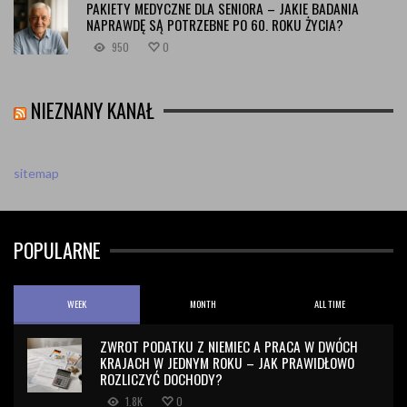
PAKIETY MEDYCZNE DLA SENIORA – JAKIE BADANIA
NAPRAWDĘ SĄ POTRZEBNE PO 60. ROKU ŻYCIA?
950
0
NIEZNANY KANAŁ
sitemap
POPULARNE
WEEK
MONTH
ALL TIME
ZWROT PODATKU Z NIEMIEC A PRACA W DWÓCH
KRAJACH W JEDNYM ROKU – JAK PRAWIDŁOWO
ROZLICZYĆ DOCHODY?
1.8K
0