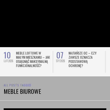
10
07
MEBLE LOFTOWE W
NAJTAŃSZE OC – CZY
MAŁYM MIESZKANIU – JAK
ZAWSZE OZNACZA
OSIĄGNĄĆ MAKSYMALNĄ
PODSTAWOWĄ
LUT 2026
STY 2026
L
FUNKCJONALNOŚĆ?
OCHRONĘ?
ALL POSTS TAGGED
MEBLE BIUROWE