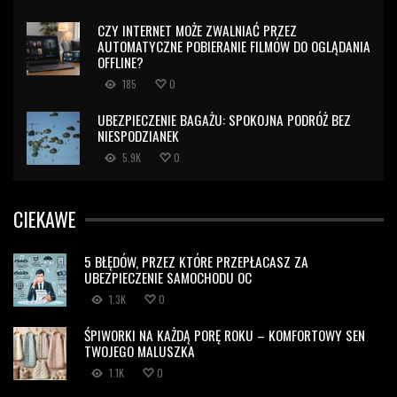
CZY INTERNET MOŻE ZWALNIAĆ PRZEZ
AUTOMATYCZNE POBIERANIE FILMÓW DO OGLĄDANIA
OFFLINE?
185
0
UBEZPIECZENIE BAGAŻU: SPOKOJNA PODRÓŻ BEZ
NIESPODZIANEK
5.9K
0
CIEKAWE
5 BŁĘDÓW, PRZEZ KTÓRE PRZEPŁACASZ ZA
UBEZPIECZENIE SAMOCHODU OC
1.3K
0
ŚPIWORKI NA KAŻDĄ PORĘ ROKU – KOMFORTOWY SEN
TWOJEGO MALUSZKA
1.1K
0