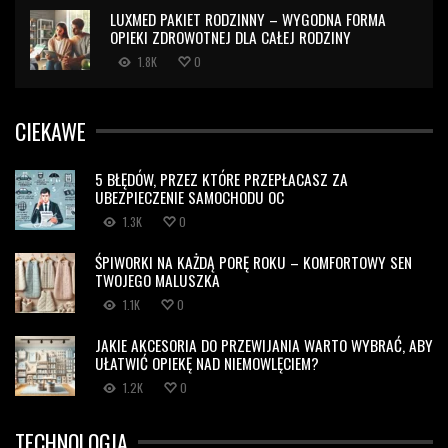
LUXMED PAKIET RODZINNY – WYGODNA FORMA
OPIEKI ZDROWOTNEJ DLA CAŁEJ RODZINY
1.8K
0
CIEKAWE
5 BŁĘDÓW, PRZEZ KTÓRE PRZEPŁACASZ ZA
UBEZPIECZENIE SAMOCHODU OC
1.3K
0
ŚPIWORKI NA KAŻDĄ PORĘ ROKU – KOMFORTOWY SEN
TWOJEGO MALUSZKA
1.1K
0
JAKIE AKCESORIA DO PRZEWIJANIA WARTO WYBRAĆ, ABY
UŁATWIĆ OPIEKĘ NAD NIEMOWLĘCIEM?
1.2K
0
TECHNOLOGIA