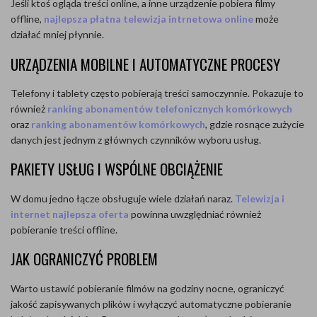
Jeśli ktoś ogląda treści online, a inne urządzenie pobiera filmy
offline,
najlepsza płatna telewizja intrnetowa online
może
działać mniej płynnie.
URZĄDZENIA MOBILNE I AUTOMATYCZNE PROCESY
Telefony i tablety często pobierają treści samoczynnie. Pokazuje to
również
ranking abonamentów telefonicznych komórkowych
oraz
ranking abonamentów komórkowych
, gdzie rosnące zużycie
danych jest jednym z głównych czynników wyboru usług.
PAKIETY USŁUG I WSPÓLNE OBCIĄŻENIE
W domu jedno łącze obsługuje wiele działań naraz.
Telewizja i
internet najlepsza oferta
powinna uwzględniać również
pobieranie treści offline.
JAK OGRANICZYĆ PROBLEM
Warto ustawić pobieranie filmów na godziny nocne, ograniczyć
jakość zapisywanych plików i wyłączyć automatyczne pobieranie