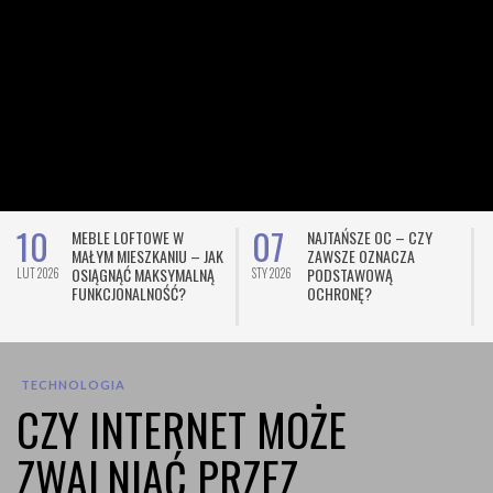
10
07
MEBLE LOFTOWE W
NAJTAŃSZE OC – CZY
MAŁYM MIESZKANIU – JAK
ZAWSZE OZNACZA
OSIĄGNĄĆ MAKSYMALNĄ
PODSTAWOWĄ
LUT 2026
STY 2026
L
FUNKCJONALNOŚĆ?
OCHRONĘ?
TECHNOLOGIA
CZY INTERNET MOŻE
ZWALNIAĆ PRZEZ