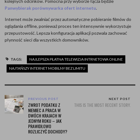
kolejnych odcinków. Pomocna przy wyborze łącza będzie
Panwybierak porównywarka ofert internetu
.
Internet może zwalniać przez automatyczne pobieranie filmów do
oglądania offline, ponieważ proces ten intensywnie wykorzystuje
przepustowość. Lepsza konfiguracja aplikacji pozwala zachować
płynność sieci dla wszystkich domowników.
TAGS:
NAJLEPSZA PŁATNA TELEWIZJA INTRNETOWA ONLINE
NAJTAŃSZY INTERNET MOBILNY BEZ LIMITU
PREVIOUS POST
NEXT POST
ZWROT PODATKU Z
THIS IS THE MOST RECENT STORY.
NIEMIEC A PRACA W
DWÓCH KRAJACH W
JEDNYM ROKU – JAK
PRAWIDŁOWO
ROZLICZYĆ DOCHODY?