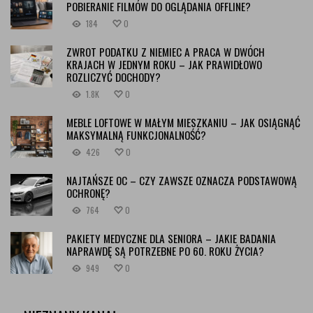
POBIERANIE FILMÓW DO OGLĄDANIA OFFLINE?
184
0
ZWROT PODATKU Z NIEMIEC A PRACA W DWÓCH
KRAJACH W JEDNYM ROKU – JAK PRAWIDŁOWO
ROZLICZYĆ DOCHODY?
1.8K
0
MEBLE LOFTOWE W MAŁYM MIESZKANIU – JAK OSIĄGNĄĆ
MAKSYMALNĄ FUNKCJONALNOŚĆ?
426
0
NAJTAŃSZE OC – CZY ZAWSZE OZNACZA PODSTAWOWĄ
OCHRONĘ?
764
0
PAKIETY MEDYCZNE DLA SENIORA – JAKIE BADANIA
NAPRAWDĘ SĄ POTRZEBNE PO 60. ROKU ŻYCIA?
949
0