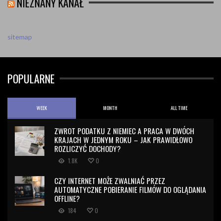
NIEZNANY KANAŁ
sitemap
POPULARNE
WEEK
MONTH
ALL TIME
ZWROT PODATKU Z NIEMIEC A PRACA W DWÓCH
KRAJACH W JEDNYM ROKU – JAK PRAWIDŁOWO
ROZLICZYĆ DOCHODY?
1.8K
0
CZY INTERNET MOŻE ZWALNIAĆ PRZEZ
AUTOMATYCZNE POBIERANIE FILMÓW DO OGLĄDANIA
OFFLINE?
184
0