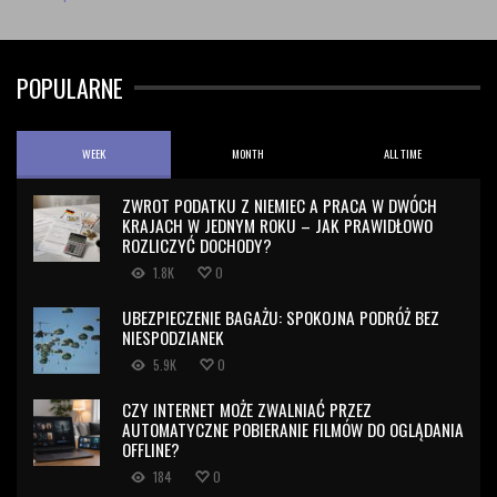
POPULARNE
WEEK
MONTH
ALL TIME
ZWROT PODATKU Z NIEMIEC A PRACA W DWÓCH
KRAJACH W JEDNYM ROKU – JAK PRAWIDŁOWO
ROZLICZYĆ DOCHODY?
1.8K
0
UBEZPIECZENIE BAGAŻU: SPOKOJNA PODRÓŻ BEZ
NIESPODZIANEK
5.9K
0
CZY INTERNET MOŻE ZWALNIAĆ PRZEZ
AUTOMATYCZNE POBIERANIE FILMÓW DO OGLĄDANIA
OFFLINE?
184
0