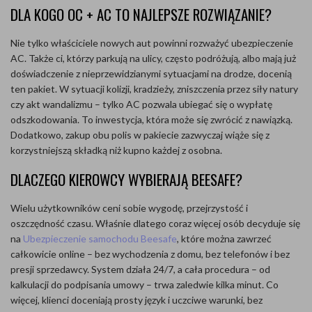
DLA KOGO OC + AC TO NAJLEPSZE ROZWIĄZANIE?
Nie tylko właściciele nowych aut powinni rozważyć ubezpieczenie
AC. Także ci, którzy parkują na ulicy, często podróżują, albo mają już
doświadczenie z nieprzewidzianymi sytuacjami na drodze, docenią
ten pakiet. W sytuacji kolizji, kradzieży, zniszczenia przez siły natury
czy akt wandalizmu – tylko AC pozwala ubiegać się o wypłatę
odszkodowania. To inwestycja, która może się zwrócić z nawiązką.
Dodatkowo, zakup obu polis w pakiecie zazwyczaj wiąże się z
korzystniejszą składką niż kupno każdej z osobna.
DLACZEGO KIEROWCY WYBIERAJĄ BEESAFE?
Wielu użytkowników ceni sobie wygodę, przejrzystość i
oszczędność czasu. Właśnie dlatego coraz więcej osób decyduje się
na
Ubezpieczenie samochodu Beesafe
, które można zawrzeć
całkowicie online – bez wychodzenia z domu, bez telefonów i bez
presji sprzedawcy. System działa 24/7, a cała procedura – od
kalkulacji do podpisania umowy – trwa zaledwie kilka minut. Co
więcej, klienci doceniają prosty język i uczciwe warunki, bez