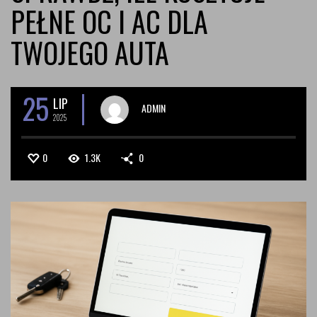
PEŁNE OC I AC DLA
TWOJEGO AUTA
25
LIP
ADMIN
2025
0
1.3K
0