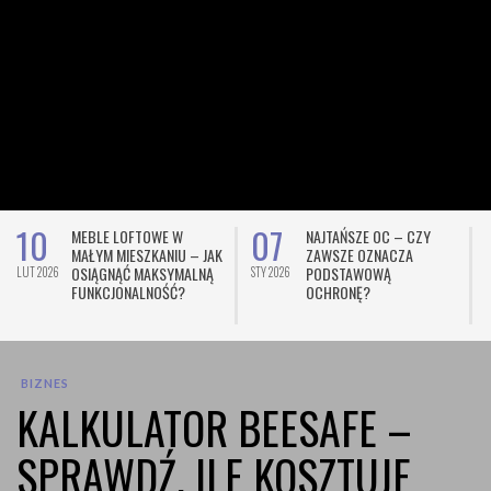
10
07
MEBLE LOFTOWE W
NAJTAŃSZE OC – CZY
MAŁYM MIESZKANIU – JAK
ZAWSZE OZNACZA
OSIĄGNĄĆ MAKSYMALNĄ
PODSTAWOWĄ
LUT 2026
STY 2026
L
FUNKCJONALNOŚĆ?
OCHRONĘ?
BIZNES
KALKULATOR BEESAFE –
SPRAWDŹ, ILE KOSZTUJE