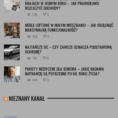
KRAJACH W JEDNYM ROKU – JAK PRAWIDŁOWO
ROZLICZYĆ DOCHODY?
1.8K
0
MEBLE LOFTOWE W MAŁYM MIESZKANIU – JAK OSIĄGNĄĆ
MAKSYMALNĄ FUNKCJONALNOŚĆ?
426
0
NAJTAŃSZE OC – CZY ZAWSZE OZNACZA PODSTAWOWĄ
OCHRONĘ?
765
0
PAKIETY MEDYCZNE DLA SENIORA – JAKIE BADANIA
NAPRAWDĘ SĄ POTRZEBNE PO 60. ROKU ŻYCIA?
949
0
NIEZNANY KANAŁ
sitemap