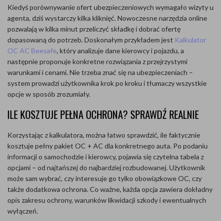
Kiedyś porównywanie ofert ubezpieczeniowych wymagało wizyty u
agenta, dziś wystarczy kilka kliknięć. Nowoczesne narzędzia online
pozwalają w kilka minut przeliczyć składkę i dobrać ofertę
dopasowaną do potrzeb. Doskonałym przykładem jest
Kalkulator
OC AC Beesafe
, który analizuje dane kierowcy i pojazdu, a
następnie proponuje konkretne rozwiązania z przejrzystymi
warunkami i cenami. Nie trzeba znać się na ubezpieczeniach –
system prowadzi użytkownika krok po kroku i tłumaczy wszystkie
opcje w sposób zrozumiały.
ILE KOSZTUJE PEŁNA OCHRONA? SPRAWDŹ REALNIE
Korzystając z kalkulatora, można łatwo sprawdzić, ile faktycznie
kosztuje pełny pakiet OC + AC dla konkretnego auta. Po podaniu
informacji o samochodzie i kierowcy, pojawia się czytelna tabela z
opcjami – od najtańszej do najbardziej rozbudowanej. Użytkownik
może sam wybrać, czy interesuje go tylko obowiązkowe OC, czy
także dodatkowa ochrona. Co ważne, każda opcja zawiera dokładny
opis zakresu ochrony, warunków likwidacji szkody i ewentualnych
wyłączeń.