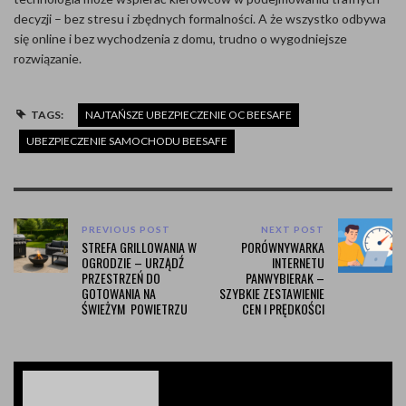
decyzji – bez stresu i zbędnych formalności. A że wszystko odbywa
się online i bez wychodzenia z domu, trudno o wygodniejsze
rozwiązanie.
TAGS:
NAJTAŃSZE UBEZPIECZENIE OC BEESAFE
UBEZPIECZENIE SAMOCHODU BEESAFE
PREVIOUS POST
NEXT POST
STREFA GRILLOWANIA W
PORÓWNYWARKA
OGRODZIE – URZĄDŹ
INTERNETU
PRZESTRZEŃ DO
PANWYBIERAK –
GOTOWANIA NA
SZYBKIE ZESTAWIENIE
ŚWIEŻYM POWIETRZU
CEN I PRĘDKOŚCI