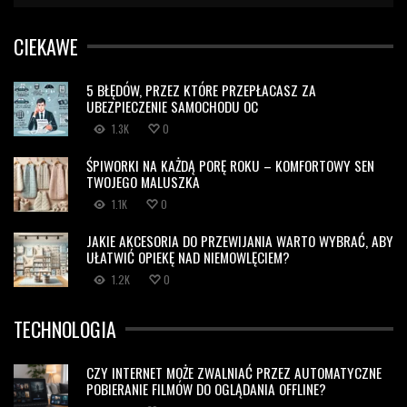
CIEKAWE
5 BŁĘDÓW, PRZEZ KTÓRE PRZEPŁACASZ ZA
UBEZPIECZENIE SAMOCHODU OC
1.3K
0
ŚPIWORKI NA KAŻDĄ PORĘ ROKU – KOMFORTOWY SEN
TWOJEGO MALUSZKA
1.1K
0
JAKIE AKCESORIA DO PRZEWIJANIA WARTO WYBRAĆ, ABY
UŁATWIĆ OPIEKĘ NAD NIEMOWLĘCIEM?
1.2K
0
TECHNOLOGIA
CZY INTERNET MOŻE ZWALNIAĆ PRZEZ AUTOMATYCZNE
POBIERANIE FILMÓW DO OGLĄDANIA OFFLINE?