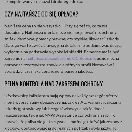
skomplikowanych klauzul i drobnego druku.
CZY NAJTAŃSZE OC SIĘ OPŁACA?
Najniższa cena to nie wszystko – liczy się też to, co za nią
dostajemy. Najtańsza oferta może nie obejmować np. ochrony
zniżek, darmowej pomocy prawnej czy szybkiej likwidacji szkody.
Dlatego warto zwrócić uwagę na detale i nie podejmować decyzji
wyłącznie na podstawie wysokości składki. Pomocne może być
zajrzenie na
najtańsze ubezpieczenie OC Beesafe
, gdzie można
porównać rzeczywiste stawki dla różnych profili kierowców i
sprawdzić, czy niska cena idzie w parze z jakością.
PEŁNA KONTROLA NAD ZAKRESEM OCHRONY
Użytkownicy kalkulatora mają wpływ na każdy szczegół oferty:
mogą wybrać sumy ubezpieczenia, zakres AC, wariant rozliczania
szkody (gotówkowy lub bezgotówkowy), a także dodać
rozszerzenia, takie jak NNW, Assistance czy ochrona szyb. To
sprawia, że polisa nie jest sztywna – można ją ułożyć jak zestaw z
klocków, dostosowując ją do realnych potrzeb i stylu jazdy. To