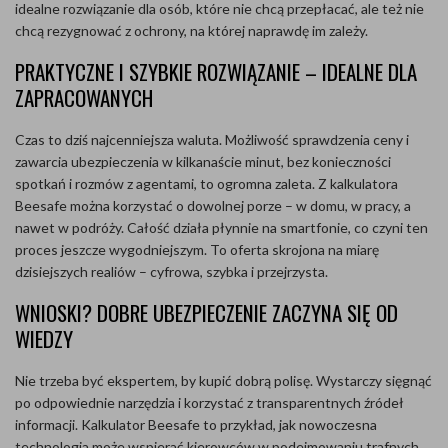
idealne rozwiązanie dla osób, które nie chcą przepłacać, ale też nie
chcą rezygnować z ochrony, na której naprawdę im zależy.
PRAKTYCZNE I SZYBKIE ROZWIĄZANIE – IDEALNE DLA
ZAPRACOWANYCH
Czas to dziś najcenniejsza waluta. Możliwość sprawdzenia ceny i
zawarcia ubezpieczenia w kilkanaście minut, bez konieczności
spotkań i rozmów z agentami, to ogromna zaleta. Z kalkulatora
Beesafe można korzystać o dowolnej porze – w domu, w pracy, a
nawet w podróży. Całość działa płynnie na smartfonie, co czyni ten
proces jeszcze wygodniejszym. To oferta skrojona na miarę
dzisiejszych realiów – cyfrowa, szybka i przejrzysta.
WNIOSKI? DOBRE UBEZPIECZENIE ZACZYNA SIĘ OD
WIEDZY
Nie trzeba być ekspertem, by kupić dobrą polisę. Wystarczy sięgnąć
po odpowiednie narzędzia i korzystać z transparentnych źródeł
informacji. Kalkulator Beesafe to przykład, jak nowoczesna
technologia może wspierać kierowców w podejmowaniu trafnych