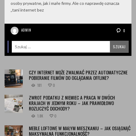
osoby prywatne, jak i małe firmy. Ale co naprawdę oznacza
„tani internet bez
ADMIN
0
CZY INTERNET MOŻE ZWALNIAĆ PRZEZ AUTOMATYCZNE
POBIERANIE FILMÓW DO OGLĄDANIA OFFLINE?
181
0
ZWROT PODATKU Z NIEMIEC A PRACA W DWÓCH
KRAJACH W JEDNYM ROKU – JAK PRAWIDŁOWO
ROZLICZYĆ DOCHODY?
1.8K
0
MEBLE LOFTOWE W MAŁYM MIESZKANIU – JAK OSIĄGNĄĆ
MAKSYMALNĄ FUNKCJONALNOŚĆ?