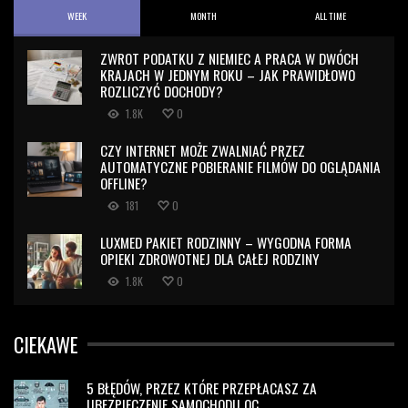
WEEK
MONTH
ALL TIME
ZWROT PODATKU Z NIEMIEC A PRACA W DWÓCH
KRAJACH W JEDNYM ROKU – JAK PRAWIDŁOWO
ROZLICZYĆ DOCHODY?
1.8K
0
CZY INTERNET MOŻE ZWALNIAĆ PRZEZ
AUTOMATYCZNE POBIERANIE FILMÓW DO OGLĄDANIA
OFFLINE?
181
0
LUXMED PAKIET RODZINNY – WYGODNA FORMA
OPIEKI ZDROWOTNEJ DLA CAŁEJ RODZINY
1.8K
0
CIEKAWE
5 BŁĘDÓW, PRZEZ KTÓRE PRZEPŁACASZ ZA
UBEZPIECZENIE SAMOCHODU OC