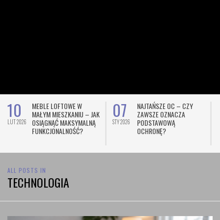
10
07
MEBLE LOFTOWE W
NAJTAŃSZE OC – CZY
MAŁYM MIESZKANIU – JAK
ZAWSZE OZNACZA
OSIĄGNĄĆ MAKSYMALNĄ
PODSTAWOWĄ
LUT 2026
STY 2026
L
FUNKCJONALNOŚĆ?
OCHRONĘ?
ALL POSTS IN
TECHNOLOGIA