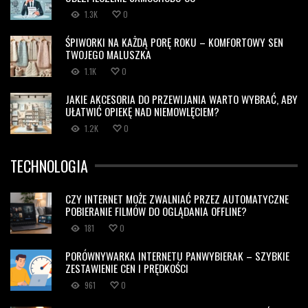
1.3K
0
ŚPIWORKI NA KAŻDĄ PORĘ ROKU – KOMFORTOWY SEN
TWOJEGO MALUSZKA
1.1K
0
JAKIE AKCESORIA DO PRZEWIJANIA WARTO WYBRAĆ, ABY
UŁATWIĆ OPIEKĘ NAD NIEMOWLĘCIEM?
1.2K
0
TECHNOLOGIA
CZY INTERNET MOŻE ZWALNIAĆ PRZEZ AUTOMATYCZNE
POBIERANIE FILMÓW DO OGLĄDANIA OFFLINE?
181
0
PORÓWNYWARKA INTERNETU PANWYBIERAK – SZYBKIE
ZESTAWIENIE CEN I PRĘDKOŚCI
961
0