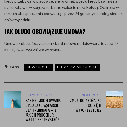
kiedy przebywa w placówce, ale również wtedy, kiedy bawi się na
placu zabaw czy spędza rodzinne wakacje poza Polską. Ochrona w
ramach ubezpieczenia obowiązuje przez 24 godziny na dobę, siedem
dni w tygodniu.
JAK DŁUGO OBOWIĄZUJE UMOWA?
Umowa z ubezpieczycielem standardowo podpisywana jest na 12
miesięcy, zazwyczaj we wrześniu.
TAGS:
NNW SZKOLNE
UBEZPIECZENIE SZKOLNE
PREVIOUS POST
NEXT POST
ZABIEGI MODELOWANIA
ŻMIJKI DO ZBOŻA: PO
CIAŁA JAKO WSPARCIE
CO SIĘ JE
DLA TRENINGÓW – Z
WYKORZYSTUJE?
JAKICH PROCEDUR
WARTO SKORZYSTAĆ?