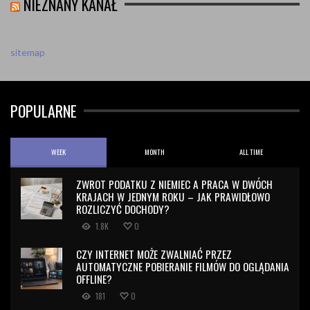
NIEZNANY KANAŁ
sitemap
POPULARNE
WEEK
MONTH
ALL TIME
ZWROT PODATKU Z NIEMIEC A PRACA W DWÓCH
KRAJACH W JEDNYM ROKU – JAK PRAWIDŁOWO
ROZLICZYĆ DOCHODY?
1.8K
0
CZY INTERNET MOŻE ZWALNIAĆ PRZEZ
AUTOMATYCZNE POBIERANIE FILMÓW DO OGLĄDANIA
OFFLINE?
181
0