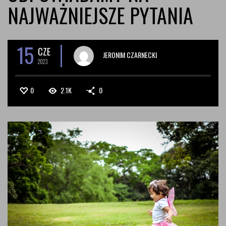
NAJWAŻNIEJSZE PYTANIA
15
CZE
JERONIM CZARNECKI
2023
0
2.1K
0