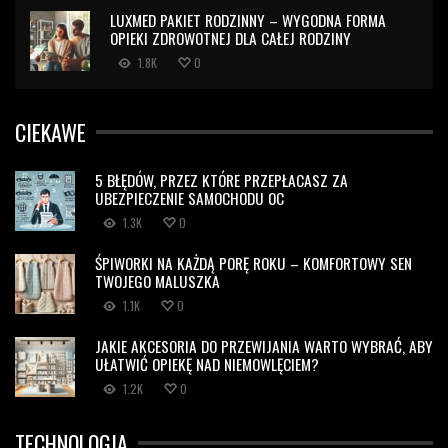
LUXMED PAKIET RODZINNY – WYGODNA FORMA
OPIEKI ZDROWOTNEJ DLA CAŁEJ RODZINY
1.8K
0
CIEKAWE
5 BŁĘDÓW, PRZEZ KTÓRE PRZEPŁACASZ ZA
UBEZPIECZENIE SAMOCHODU OC
1.3K
0
ŚPIWORKI NA KAŻDĄ PORĘ ROKU – KOMFORTOWY SEN
TWOJEGO MALUSZKA
1.1K
0
JAKIE AKCESORIA DO PRZEWIJANIA WARTO WYBRAĆ, ABY
UŁATWIĆ OPIEKĘ NAD NIEMOWLĘCIEM?
1.2K
0
TECHNOLOGIA