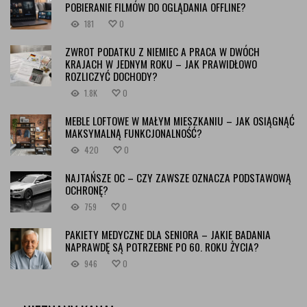
POBIERANIE FILMÓW DO OGLĄDANIA OFFLINE?
181
0
ZWROT PODATKU Z NIEMIEC A PRACA W DWÓCH
KRAJACH W JEDNYM ROKU – JAK PRAWIDŁOWO
ROZLICZYĆ DOCHODY?
1.8K
0
MEBLE LOFTOWE W MAŁYM MIESZKANIU – JAK OSIĄGNĄĆ
MAKSYMALNĄ FUNKCJONALNOŚĆ?
420
0
NAJTAŃSZE OC – CZY ZAWSZE OZNACZA PODSTAWOWĄ
OCHRONĘ?
759
0
PAKIETY MEDYCZNE DLA SENIORA – JAKIE BADANIA
NAPRAWDĘ SĄ POTRZEBNE PO 60. ROKU ŻYCIA?
946
0