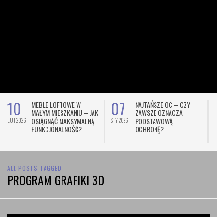
10
07
MEBLE LOFTOWE W
NAJTAŃSZE OC – CZY
MAŁYM MIESZKANIU – JAK
ZAWSZE OZNACZA
OSIĄGNĄĆ MAKSYMALNĄ
PODSTAWOWĄ
LUT 2026
STY 2026
L
FUNKCJONALNOŚĆ?
OCHRONĘ?
ALL POSTS TAGGED
PROGRAM GRAFIKI 3D