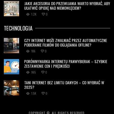
JAKIE AKCESORIA DO PRZEWIJANIA WARTO WYBRAĆ, ABY
UŁATWIĆ OPIEKĘ NAD NIEMOWLĘCIEM?
1.2K
0
TECHNOLOGIA
CZY INTERNET MOŻE ZWALNIAĆ PRZEZ AUTOMATYCZNE
POBIERANIE FILMÓW DO OGLĄDANIA OFFLINE?
186
0
PORÓWNYWARKA INTERNETU PANWYBIERAK – SZYBKIE
ZESTAWIENIE CEN I PRĘDKOŚCI
965
0
TANI INTERNET BEZ LIMITU DANYCH – CO WYBRAĆ W
2025?
1.5K
0
COPYRIGHT ©, ALL RIGHTS RESERVED.