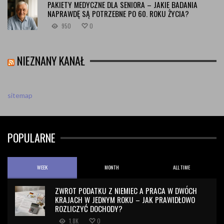
PAKIETY MEDYCZNE DLA SENIORA – JAKIE BADANIA
NAPRAWDĘ SĄ POTRZEBNE PO 60. ROKU ŻYCIA?
950
0
NIEZNANY KANAŁ
sitemap
POPULARNE
WEEK
MONTH
ALL TIME
ZWROT PODATKU Z NIEMIEC A PRACA W DWÓCH
KRAJACH W JEDNYM ROKU – JAK PRAWIDŁOWO
ROZLICZYĆ DOCHODY?
1.8K
0