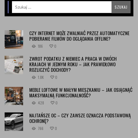
CZY INTERNET MOŻE ZWALNIAĆ PRZEZ AUTOMATYCZNE
POBIERANIE FILMÓW DO OGLĄDANIA OFFLINE?
186
0
ZWROT PODATKU Z NIEMIEC A PRACA W DWÓCH
KRAJACH W JEDNYM ROKU – JAK PRAWIDŁOWO
ROZLICZYĆ DOCHODY?
1.8K
0
MEBLE LOFTOWE W MAŁYM MIESZKANIU – JAK OSIĄGNĄĆ
MAKSYMALNĄ FUNKCJONALNOŚĆ?
428
0
NAJTAŃSZE OC – CZY ZAWSZE OZNACZA PODSTAWOWĄ
OCHRONĘ?
766
0