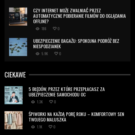
CZY INTERNET MOŻE ZWALNIAĆ PRZEZ
AUTOMATYCZNE POBIERANIE FILMÓW DO OGLĄDANIA
OFFLINE?
186
0
UBEZPIECZENIE BAGAŻU: SPOKOJNA PODRÓŻ BEZ
NIESPODZIANEK
5.9K
0
CIEKAWE
5 BŁĘDÓW, PRZEZ KTÓRE PRZEPŁACASZ ZA
UBEZPIECZENIE SAMOCHODU OC
1.3K
0
ŚPIWORKI NA KAŻDĄ PORĘ ROKU – KOMFORTOWY SEN
TWOJEGO MALUSZKA
1.1K
0