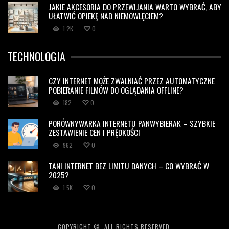
JAKIE AKCESORIA DO PRZEWIJANIA WARTO WYBRAĆ, ABY
UŁATWIĆ OPIEKĘ NAD NIEMOWLĘCIEM?
1.2K
0
TECHNOLOGIA
CZY INTERNET MOŻE ZWALNIAĆ PRZEZ AUTOMATYCZNE
POBIERANIE FILMÓW DO OGLĄDANIA OFFLINE?
182
0
PORÓWNYWARKA INTERNETU PANWYBIERAK – SZYBKIE
ZESTAWIENIE CEN I PRĘDKOŚCI
962
0
TANI INTERNET BEZ LIMITU DANYCH – CO WYBRAĆ W
2025?
1.5K
0
COPYRIGHT ©, ALL RIGHTS RESERVED.