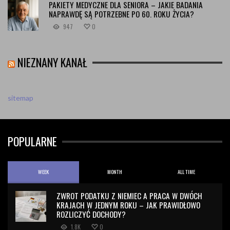
PAKIETY MEDYCZNE DLA SENIORA – JAKIE BADANIA
NAPRAWDĘ SĄ POTRZEBNE PO 60. ROKU ŻYCIA?
947
0
NIEZNANY KANAŁ
sitemap
POPULARNE
WEEK
MONTH
ALL TIME
ZWROT PODATKU Z NIEMIEC A PRACA W DWÓCH
KRAJACH W JEDNYM ROKU – JAK PRAWIDŁOWO
ROZLICZYĆ DOCHODY?
1.8K
0