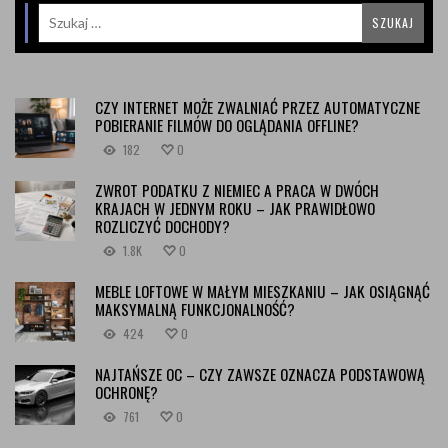
CZY INTERNET MOŻE ZWALNIAĆ PRZEZ AUTOMATYCZNE
POBIERANIE FILMÓW DO OGLĄDANIA OFFLINE?
182
0
ZWROT PODATKU Z NIEMIEC A PRACA W DWÓCH
KRAJACH W JEDNYM ROKU – JAK PRAWIDŁOWO
ROZLICZYĆ DOCHODY?
1.8K
0
MEBLE LOFTOWE W MAŁYM MIESZKANIU – JAK OSIĄGNĄĆ
MAKSYMALNĄ FUNKCJONALNOŚĆ?
424
0
NAJTAŃSZE OC – CZY ZAWSZE OZNACZA PODSTAWOWĄ
OCHRONĘ?
761
0