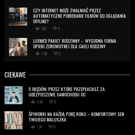
CZY INTERNET MOŻE ZWALNIAĆ PRZEZ
AUTOMATYCZNE POBIERANIE FILMÓW DO OGLĄDANIA
OFFLINE?
182
0
LUXMED PAKIET RODZINNY – WYGODNA FORMA
OPIEKI ZDROWOTNEJ DLA CAŁEJ RODZINY
1.8K
0
CIEKAWE
5 BŁĘDÓW, PRZEZ KTÓRE PRZEPŁACASZ ZA
UBEZPIECZENIE SAMOCHODU OC
1.3K
0
ŚPIWORKI NA KAŻDĄ PORĘ ROKU – KOMFORTOWY SEN
TWOJEGO MALUSZKA
1.1K
0