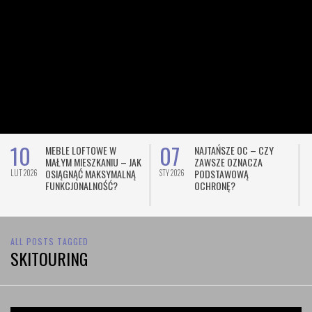
10
07
MEBLE LOFTOWE W
NAJTAŃSZE OC – CZY
MAŁYM MIESZKANIU – JAK
ZAWSZE OZNACZA
OSIĄGNĄĆ MAKSYMALNĄ
PODSTAWOWĄ
LUT 2026
STY 2026
L
FUNKCJONALNOŚĆ?
OCHRONĘ?
ALL POSTS TAGGED
SKITOURING