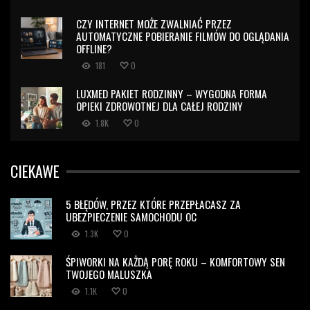
CZY INTERNET MOŻE ZWALNIAĆ PRZEZ
AUTOMATYCZNE POBIERANIE FILMÓW DO OGLĄDANIA
OFFLINE?
181
0
LUXMED PAKIET RODZINNY – WYGODNA FORMA
OPIEKI ZDROWOTNEJ DLA CAŁEJ RODZINY
1.8K
0
CIEKAWE
5 BŁĘDÓW, PRZEZ KTÓRE PRZEPŁACASZ ZA
UBEZPIECZENIE SAMOCHODU OC
1.3K
0
ŚPIWORKI NA KAŻDĄ PORĘ ROKU – KOMFORTOWY SEN
TWOJEGO MALUSZKA
1.1K
0