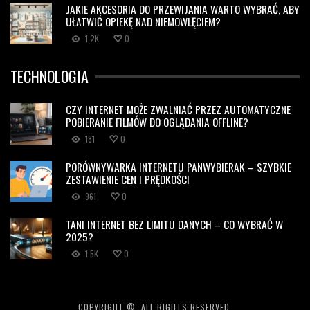
JAKIE AKCESORIA DO PRZEWIJANIA WARTO WYBRAĆ, ABY
UŁATWIĆ OPIEKĘ NAD NIEMOWLĘCIEM?
1.2K
0
TECHNOLOGIA
CZY INTERNET MOŻE ZWALNIAĆ PRZEZ AUTOMATYCZNE
POBIERANIE FILMÓW DO OGLĄDANIA OFFLINE?
181
0
PORÓWNYWARKA INTERNETU PANWYBIERAK – SZYBKIE
ZESTAWIENIE CEN I PRĘDKOŚCI
961
0
TANI INTERNET BEZ LIMITU DANYCH – CO WYBRAĆ W
2025?
1.5K
0
COPYRIGHT ©, ALL RIGHTS RESERVED.