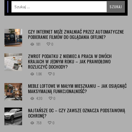
CZY INTERNET MOŻE ZWALNIAĆ PRZEZ AUTOMATYCZNE
POBIERANIE FILMÓW DO OGLĄDANIA OFFLINE?
181
0
ZWROT PODATKU Z NIEMIEC A PRACA W DWÓCH
KRAJACH W JEDNYM ROKU – JAK PRAWIDŁOWO
ROZLICZYĆ DOCHODY?
1.8K
0
MEBLE LOFTOWE W MAŁYM MIESZKANIU – JAK OSIĄGNĄĆ
MAKSYMALNĄ FUNKCJONALNOŚĆ?
420
0
NAJTAŃSZE OC – CZY ZAWSZE OZNACZA PODSTAWOWĄ
OCHRONĘ?
759
0