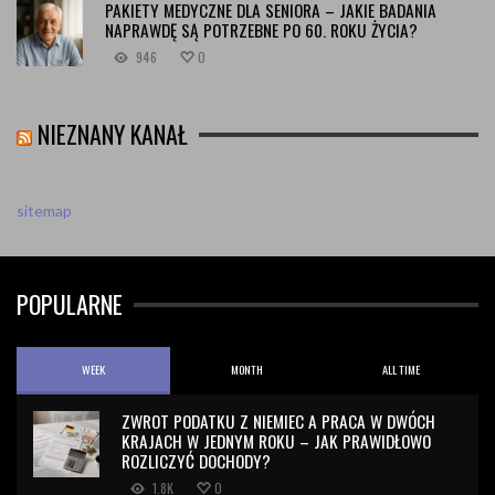
PAKIETY MEDYCZNE DLA SENIORA – JAKIE BADANIA
NAPRAWDĘ SĄ POTRZEBNE PO 60. ROKU ŻYCIA?
946
0
NIEZNANY KANAŁ
sitemap
POPULARNE
WEEK
MONTH
ALL TIME
ZWROT PODATKU Z NIEMIEC A PRACA W DWÓCH
KRAJACH W JEDNYM ROKU – JAK PRAWIDŁOWO
ROZLICZYĆ DOCHODY?
1.8K
0