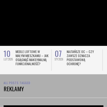
10
07
MEBLE LOFTOWE W
NAJTAŃSZE OC – CZY
MAŁYM MIESZKANIU – JAK
ZAWSZE OZNACZA
OSIĄGNĄĆ MAKSYMALNĄ
PODSTAWOWĄ
LUT 2026
STY 2026
L
FUNKCJONALNOŚĆ?
OCHRONĘ?
ALL POSTS TAGGED
REKLAMY