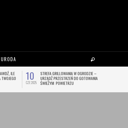
 URODA
10
18
AWDŹ, ILE
STREFA GRILLOWANIA W OGRODZIE –
C
LA TWOJEGO
URZĄDŹ PRZESTRZEŃ DO GOTOWANIA NA
A
ŚWIEŻYM POWIETRZU
O
CZE 2025
CZE 2026