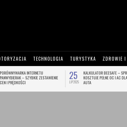
OTORYZACJA
TECHNOLOGIA
TURYSTYKA
ZDROWIE I
25
PORÓWNYWARKA INTERNETU
KALKULATOR BEESAFE – SPR
PANWYBIERAK – SZYBKIE ZESTAWIENIE
KOSZTUJE PEŁNE OC I AC D
CEN I PRĘDKOŚCI
AUTA
LIP 2025