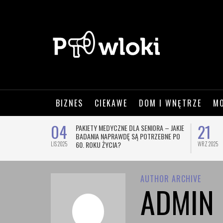
BIZNES
CIEKAWE
DOM I WNĘTRZE
M
04
21
WSZE OZNACZA
PAKIETY MEDYCZNE DLA SENIORA – JAKIE
BADANIA NAPRAWDĘ SĄ POTRZEBNE PO
60. ROKU ŻYCIA?
LIS 2025
WRZ 2025
AUTHOR ARCHIVE
ADMIN