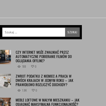
CZY INTERNET MOŻE ZWALNIAĆ PRZEZ
AUTOMATYCZNE POBIERANIE FILMÓW DO
OGLĄDANIA OFFLINE?
188
0
ZWROT PODATKU Z NIEMIEC A PRACA W
DWÓCH KRAJACH W JEDNYM ROKU – JAK
PRAWIDŁOWO ROZLICZYĆ DOCHODY?
1.8K
0
MEBLE LOFTOWE W MAŁYM MIESZKANIU – JAK
OSIĄGNĄĆ MAKSYMALNĄ FUNKCJONALNOŚĆ?