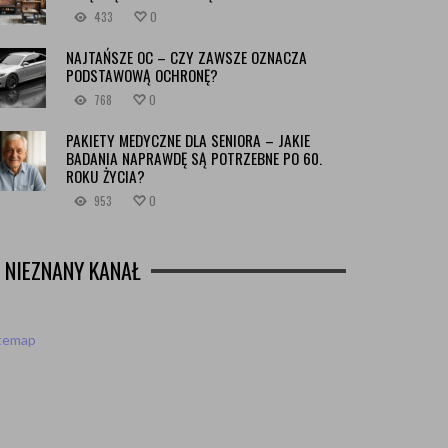
433
0
NAJTAŃSZE OC – CZY ZAWSZE OZNACZA
PODSTAWOWĄ OCHRONĘ?
768
0
PAKIETY MEDYCZNE DLA SENIORA – JAKIE
BADANIA NAPRAWDĘ SĄ POTRZEBNE PO 60.
ROKU ŻYCIA?
953
0
NIEZNANY KANAŁ
itemap