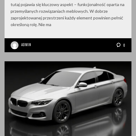
tutaj pojawia się kluczowy aspekt – funkcjonalność oparta na
przemyślanych rozwiązaniach meblowych. W dobrze
zaprojektowanej przestrzeni każdy element powinien pełnić
określoną rolę. Nie ma
ADMIN
0