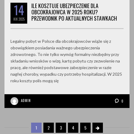
14
ILE KOSZTUJE UBEZPIECZENIE DLA
OBCOKRAJOWCA W 2025 ROKU?
PRZEWODNIK PO AKTUALNYCH STAWKACH
KW.
2025
Legalny pobyt w Polsce dla obcokrajowców wiąże się z
obowiązkiem posiadania ważnego ubezpieczenia
zdrowotnego. To nie tylko wymóg formalny niezbędny przy
składaniu wniosków o wizę, kartę pobytu czy zezwolenie na
pracę, ale również podstawowe zabezpieczenie w razie
nagłej choroby, wypadku czy potrzeby hospitalizacji. W 2025
roku koszty polis mogą się
ADMIN
0
1
2
3
4
5