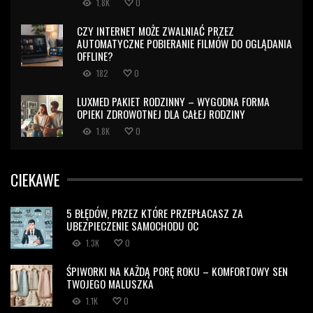
1.8K
0
CZY INTERNET MOŻE ZWALNIAĆ PRZEZ
AUTOMATYCZNE POBIERANIE FILMÓW DO OGLĄDANIA
OFFLINE?
182
0
LUXMED PAKIET RODZINNY – WYGODNA FORMA
OPIEKI ZDROWOTNEJ DLA CAŁEJ RODZINY
1.8K
0
CIEKAWE
5 BŁĘDÓW, PRZEZ KTÓRE PRZEPŁACASZ ZA
UBEZPIECZENIE SAMOCHODU OC
1.3K
0
ŚPIWORKI NA KAŻDĄ PORĘ ROKU – KOMFORTOWY SEN
TWOJEGO MALUSZKA
1.1K
0