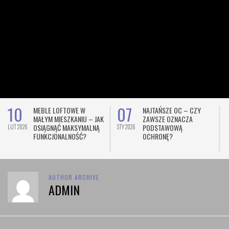
10
07
MEBLE LOFTOWE W
NAJTAŃSZE OC – CZY
MAŁYM MIESZKANIU – JAK
ZAWSZE OZNACZA
OSIĄGNĄĆ MAKSYMALNĄ
PODSTAWOWĄ
LUT 2026
STY 2026
L
FUNKCJONALNOŚĆ?
OCHRONĘ?
AUTHOR ARCHIVE
ADMIN