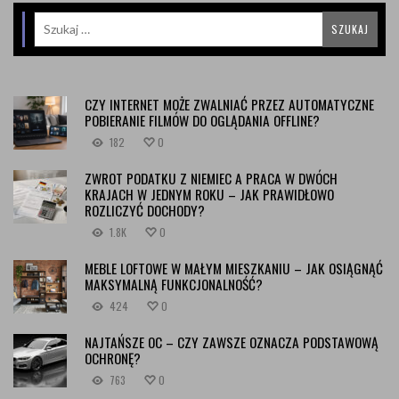
CZY INTERNET MOŻE ZWALNIAĆ PRZEZ AUTOMATYCZNE
POBIERANIE FILMÓW DO OGLĄDANIA OFFLINE?
182
0
ZWROT PODATKU Z NIEMIEC A PRACA W DWÓCH
KRAJACH W JEDNYM ROKU – JAK PRAWIDŁOWO
ROZLICZYĆ DOCHODY?
1.8K
0
MEBLE LOFTOWE W MAŁYM MIESZKANIU – JAK OSIĄGNĄĆ
MAKSYMALNĄ FUNKCJONALNOŚĆ?
424
0
NAJTAŃSZE OC – CZY ZAWSZE OZNACZA PODSTAWOWĄ
OCHRONĘ?
763
0