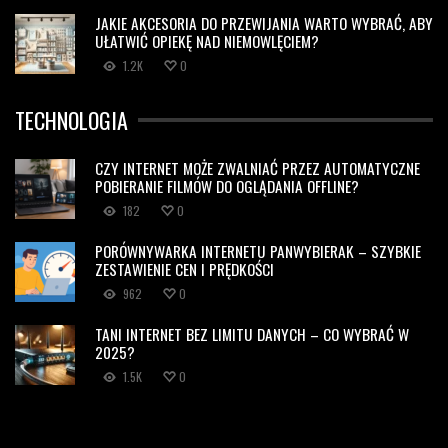
JAKIE AKCESORIA DO PRZEWIJANIA WARTO WYBRAĆ, ABY
UŁATWIĆ OPIEKĘ NAD NIEMOWLĘCIEM?
1.2K
0
TECHNOLOGIA
CZY INTERNET MOŻE ZWALNIAĆ PRZEZ AUTOMATYCZNE
POBIERANIE FILMÓW DO OGLĄDANIA OFFLINE?
182
0
PORÓWNYWARKA INTERNETU PANWYBIERAK – SZYBKIE
ZESTAWIENIE CEN I PRĘDKOŚCI
962
0
TANI INTERNET BEZ LIMITU DANYCH – CO WYBRAĆ W
2025?
1.5K
0