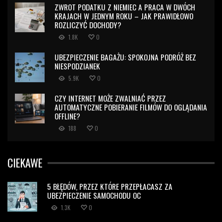
ZWROT PODATKU Z NIEMIEC A PRACA W DWÓCH
KRAJACH W JEDNYM ROKU – JAK PRAWIDŁOWO
ROZLICZYĆ DOCHODY?
1.8K
0
UBEZPIECZENIE BAGAŻU: SPOKOJNA PODRÓŻ BEZ
NIESPODZIANEK
5.9K
0
CZY INTERNET MOŻE ZWALNIAĆ PRZEZ
AUTOMATYCZNE POBIERANIE FILMÓW DO OGLĄDANIA
OFFLINE?
188
0
CIEKAWE
5 BŁĘDÓW, PRZEZ KTÓRE PRZEPŁACASZ ZA
UBEZPIECZENIE SAMOCHODU OC
1.3K
0