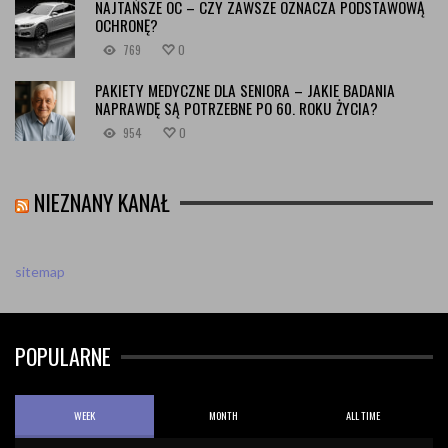
NAJTAŃSZE OC – CZY ZAWSZE OZNACZA PODSTAWOWĄ
OCHRONĘ?
769
0
PAKIETY MEDYCZNE DLA SENIORA – JAKIE BADANIA
NAPRAWDĘ SĄ POTRZEBNE PO 60. ROKU ŻYCIA?
954
0
NIEZNANY KANAŁ
sitemap
POPULARNE
WEEK
MONTH
ALL TIME