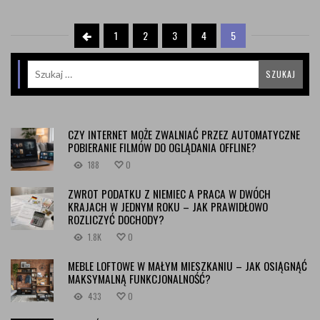
1
2
3
4
5
CZY INTERNET MOŻE ZWALNIAĆ PRZEZ AUTOMATYCZNE
POBIERANIE FILMÓW DO OGLĄDANIA OFFLINE?
188
0
ZWROT PODATKU Z NIEMIEC A PRACA W DWÓCH
KRAJACH W JEDNYM ROKU – JAK PRAWIDŁOWO
ROZLICZYĆ DOCHODY?
1.8K
0
MEBLE LOFTOWE W MAŁYM MIESZKANIU – JAK OSIĄGNĄĆ
MAKSYMALNĄ FUNKCJONALNOŚĆ?
433
0