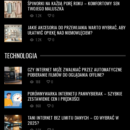
ŚPIWORKI NA KAŻDĄ PORĘ ROKU – KOMFORTOWY SEN
TWOJEGO MALUSZKA
1.2K
0
JAKIE AKCESORIA DO PRZEWIJANIA WARTO WYBRAĆ, ABY
UŁATWIĆ OPIEKĘ NAD NIEMOWLĘCIEM?
1.2K
0
TECHNOLOGIA
CZY INTERNET MOŻE ZWALNIAĆ PRZEZ AUTOMATYCZNE
POBIERANIE FILMÓW DO OGLĄDANIA OFFLINE?
188
0
PORÓWNYWARKA INTERNETU PANWYBIERAK – SZYBKIE
ZESTAWIENIE CEN I PRĘDKOŚCI
968
0
TANI INTERNET BEZ LIMITU DANYCH – CO WYBRAĆ W
2025?
1.5K
0