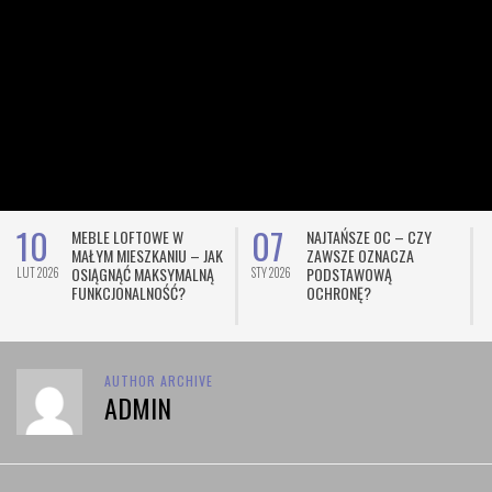
10
07
MEBLE LOFTOWE W
NAJTAŃSZE OC – CZY
MAŁYM MIESZKANIU – JAK
ZAWSZE OZNACZA
OSIĄGNĄĆ MAKSYMALNĄ
PODSTAWOWĄ
LUT 2026
STY 2026
L
FUNKCJONALNOŚĆ?
OCHRONĘ?
AUTHOR ARCHIVE
ADMIN