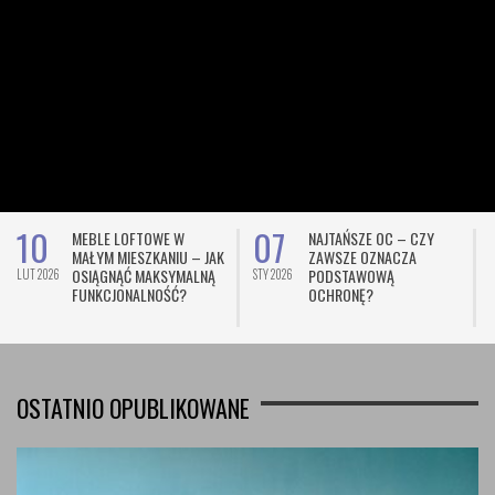
10
07
MEBLE LOFTOWE W
NAJTAŃSZE OC – CZY
MAŁYM MIESZKANIU – JAK
ZAWSZE OZNACZA
OSIĄGNĄĆ MAKSYMALNĄ
PODSTAWOWĄ
LUT 2026
STY 2026
L
FUNKCJONALNOŚĆ?
OCHRONĘ?
OSTATNIO OPUBLIKOWANE