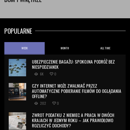
POPULARNE
WEEK
MONTH
ALL TIME
UBEZPIECZENIE BAGAŻU: SPOKOJNA PODRÓŻ BEZ
NIESPODZIANEK
6K
0
CZY INTERNET MOŻE ZWALNIAĆ PRZEZ
AUTOMATYCZNE POBIERANIE FILMÓW DO OGLĄDANIA
OFFLINE?
202
0
ZWROT PODATKU Z NIEMIEC A PRACA W DWÓCH
KRAJACH W JEDNYM ROKU – JAK PRAWIDŁOWO
ROZLICZYĆ DOCHODY?