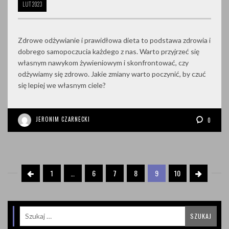
LUT
2023
Zdrowe odżywianie i prawidłowa dieta to podstawa zdrowia i
dobrego samopoczucia każdego z nas. Warto przyjrzeć się
własnym nawykom żywieniowym i skonfrontować, czy
odżywiamy się zdrowo. Jakie zmiany warto poczynić, by czuć
się lepiej we własnym ciele?
JERONIM CZARNECKI
0
1
…
6
7
8
9
10