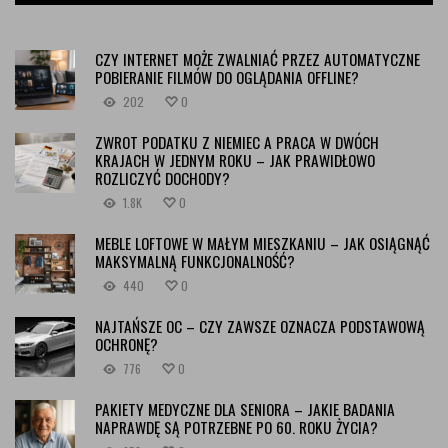
CZY INTERNET MOŻE ZWALNIAĆ PRZEZ AUTOMATYCZNE
POBIERANIE FILMÓW DO OGLĄDANIA OFFLINE?
202
0
ZWROT PODATKU Z NIEMIEC A PRACA W DWÓCH
KRAJACH W JEDNYM ROKU – JAK PRAWIDŁOWO
ROZLICZYĆ DOCHODY?
1.8K
0
MEBLE LOFTOWE W MAŁYM MIESZKANIU – JAK OSIĄGNĄĆ
MAKSYMALNĄ FUNKCJONALNOŚĆ?
440
0
NAJTAŃSZE OC – CZY ZAWSZE OZNACZA PODSTAWOWĄ
OCHRONĘ?
776
0
PAKIETY MEDYCZNE DLA SENIORA – JAKIE BADANIA
NAPRAWDĘ SĄ POTRZEBNE PO 60. ROKU ŻYCIA?