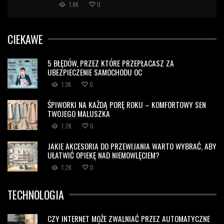
1.8K
0
CIEKAWE
5 BŁĘDÓW, PRZEZ KTÓRE PRZEPŁACASZ ZA
UBEZPIECZENIE SAMOCHODU OC
1.3K
0
ŚPIWORKI NA KAŻDĄ PORĘ ROKU – KOMFORTOWY SEN
TWOJEGO MALUSZKA
1.2K
0
JAKIE AKCESORIA DO PRZEWIJANIA WARTO WYBRAĆ, ABY
UŁATWIĆ OPIEKĘ NAD NIEMOWLĘCIEM?
1.2K
0
TECHNOLOGIA
CZY INTERNET MOŻE ZWALNIAĆ PRZEZ AUTOMATYCZNE