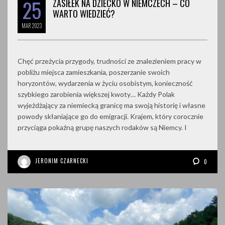
25
ZASIŁEK NA DZIECKO W NIEMCZECH – CO
WARTO WIEDZIEĆ?
MAR
2023
Chęć przeżycia przygody, trudności ze znalezieniem pracy w
pobliżu miejsca zamieszkania, poszerzanie swoich
horyzontów, wydarzenia w życiu osobistym, konieczność
szybkiego zarobienia większej kwoty… Każdy Polak
wyjeżdżający za niemiecką granicę ma swoją historię i własne
powody skłaniające go do emigracji. Krajem, który corocznie
przyciąga pokaźną grupę naszych rodaków są Niemcy. I
JERONIM CZARNECKI
0