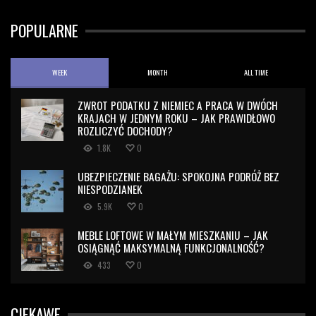
POPULARNE
WEEK
MONTH
ALL TIME
ZWROT PODATKU Z NIEMIEC A PRACA W DWÓCH
KRAJACH W JEDNYM ROKU – JAK PRAWIDŁOWO
ROZLICZYĆ DOCHODY?
1.8K
0
UBEZPIECZENIE BAGAŻU: SPOKOJNA PODRÓŻ BEZ
NIESPODZIANEK
5.9K
0
MEBLE LOFTOWE W MAŁYM MIESZKANIU – JAK
OSIĄGNĄĆ MAKSYMALNĄ FUNKCJONALNOŚĆ?
433
0
CIEKAWE