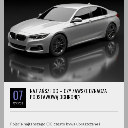
07
NAJTAŃSZE OC – CZY ZAWSZE OZNACZA
PODSTAWOWĄ OCHRONĘ?
STY
2026
Pojęcie najtańszego OC często bywa upraszczane i