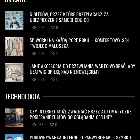
5 BŁĘDÓW, PRZEZ KTÓRE PRZEPŁACASZ ZA
UBEZPIECZENIE SAMOCHODU OC
1.3K
0
ŚPIWORKI NA KAŻDĄ PORĘ ROKU – KOMFORTOWY SEN
TWOJEGO MALUSZKA
1.2K
0
JAKIE AKCESORIA DO PRZEWIJANIA WARTO WYBRAĆ, ABY
UŁATWIĆ OPIEKĘ NAD NIEMOWLĘCIEM?
1.2K
0
TECHNOLOGIA
CZY INTERNET MOŻE ZWALNIAĆ PRZEZ AUTOMATYCZNE
POBIERANIE FILMÓW DO OGLĄDANIA OFFLINE?
188
0
PORÓWNYWARKA INTERNETU PANWYBIERAK – SZYBKIE