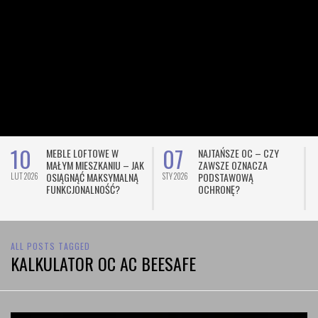
10
07
MEBLE LOFTOWE W
NAJTAŃSZE OC – CZY
MAŁYM MIESZKANIU – JAK
ZAWSZE OZNACZA
OSIĄGNĄĆ MAKSYMALNĄ
PODSTAWOWĄ
LUT 2026
STY 2026
L
FUNKCJONALNOŚĆ?
OCHRONĘ?
ALL POSTS TAGGED
KALKULATOR OC AC BEESAFE