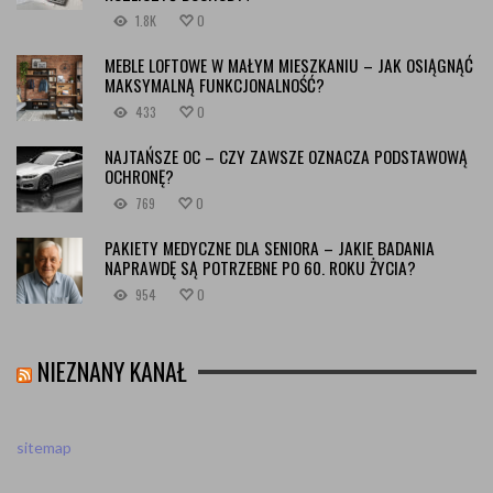
1.8K
0
MEBLE LOFTOWE W MAŁYM MIESZKANIU – JAK OSIĄGNĄĆ
MAKSYMALNĄ FUNKCJONALNOŚĆ?
433
0
NAJTAŃSZE OC – CZY ZAWSZE OZNACZA PODSTAWOWĄ
OCHRONĘ?
769
0
PAKIETY MEDYCZNE DLA SENIORA – JAKIE BADANIA
NAPRAWDĘ SĄ POTRZEBNE PO 60. ROKU ŻYCIA?
954
0
NIEZNANY KANAŁ
sitemap