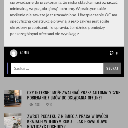
sprowadzane do przekonania, że niska składka musi oznaczać
minimalną, wręcz „okrojoną” ochronę. W praktyce takie
myślenie nie zawsze jest uzasadnione. Ubezpieczenie OC ma
specyficzną konstrukcję prawną, a jego zakres jest ściśle
określony przepisami. To sprawia, że różnice pomiędzy
poszczególnymi ofertami nie wynikają z
ADMIN
0
CZY INTERNET MOŻE ZWALNIAĆ PRZEZ AUTOMATYCZNE
POBIERANIE FILMÓW DO OGLĄDANIA OFFLINE?
188
0
ZWROT PODATKU Z NIEMIEC A PRACA W DWÓCH
KRAJACH W JEDNYM ROKU – JAK PRAWIDŁOWO
ROZLICZYĆ DOCHODY?