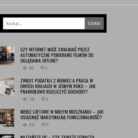
CZY INTERNET MOŻE ZWALNIAĆ PRZEZ
AUTOMATYCZNE POBIERANIE FILMÓW DO
OGLĄDANIA OFFLINE?
185
0
ZWROT PODATKU Z NIEMIEC A PRACA W
DWÓCH KRAJACH W JEDNYM ROKU – JAK
PRAWIDŁOWO ROZLICZYĆ DOCHODY?
1.8K
0
MEBLE LOFTOWE W MAŁYM MIESZKANIU – JAK
OSIĄGNĄĆ MAKSYMALNĄ FUNKCJONALNOŚĆ?
428
0
NAJTAŃSZE OC – CZY ZAWSZE OZNACZA