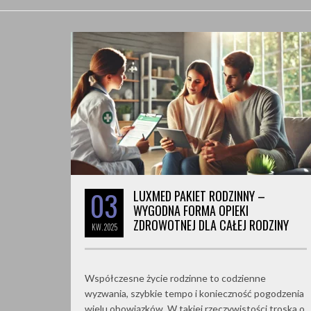
03
LUXMED PAKIET RODZINNY –
WYGODNA FORMA OPIEKI
ZDROWOTNEJ DLA CAŁEJ RODZINY
KW.
2025
Współczesne życie rodzinne to codzienne
wyzwania, szybkie tempo i konieczność pogodzenia
wielu obowiązków. W takiej rzeczywistości troska o