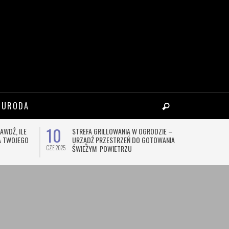
 URODA
10
18
AWDŹ, ILE
STREFA GRILLOWANIA W OGRODZIE –
C
LA TWOJEGO
URZĄDŹ PRZESTRZEŃ DO GOTOWANIA NA
A
ŚWIEŻYM POWIETRZU
O
CZE 2025
CZE 2026