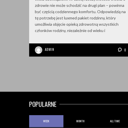
zdrowie nie może schodzić na drugi plan – powinna
być częścią codziennego komfortu. Odpowiedzią na
tę potrzebę jest luxmed pakiet rodzinny, który
umożliwia objęcie opieką zdrowotną wszystkich
członków rodziny, niezależnie od wieku i
ADMIN
0
POPULARNE
WEEK
MONTH
ALL TIME