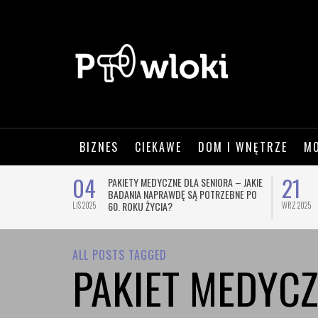
BIZNES
CIEKAWE
DOM I WNĘTRZE
M
04
21
WSZE OZNACZA
PAKIETY MEDYCZNE DLA SENIORA – JAKIE
BADANIA NAPRAWDĘ SĄ POTRZEBNE PO
60. ROKU ŻYCIA?
LIS 2025
WRZ 2025
ALL POSTS TAGGED
PAKIET MEDYC