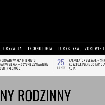
OTORYZACJA
TECHNOLOGIA
TURYSTYKA
ZDROWIE I
25
PORÓWNYWARKA INTERNETU
KALKULATOR BEESAFE – SPR
PANWYBIERAK – SZYBKIE ZESTAWIENIE
KOSZTUJE PEŁNE OC I AC D
CEN I PRĘDKOŚCI
AUTA
LIP 2025
ZNY RODZINNY